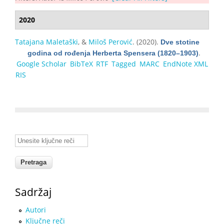
2020
Tatajana Maletaški
, &
Miloš Perović
. (2020).
Dve stotine
.
godina od rođenja Herberta Spensera (1820–1903)
Google Scholar
BibTeX
RTF
Tagged
MARC
EndNote XML
RIS
Unesite ključne reči
Sadržaj
Autori
Ključne reči