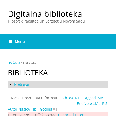
Digitalna biblioteka
Filozofski fakultet, Univerzitet u Novom Sadu
Menu
You are here
Početna
» Biblioteka
BIBLIOTEKA
Pretraga
Show
Izvezi 1 rezultata u formatu:
BibTeX
RTF
Tagged
MARC
EndNote XML
RIS
Autor
Naslov
Tip
[
Godina
]
Filters:
Autor
is
Miloš Perović
[Clear All Filters]