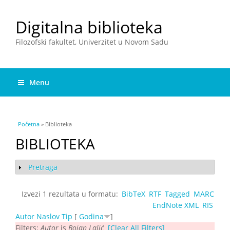
Digitalna biblioteka
Filozofski fakultet, Univerzitet u Novom Sadu
Menu
You are here
Početna
» Biblioteka
BIBLIOTEKA
Pretraga
Show
Izvezi 1 rezultata u formatu:
BibTeX
RTF
Tagged
MARC
EndNote XML
RIS
Autor
Naslov
Tip
[
Godina
]
Filters:
Autor
is
Bojan Lalić
[Clear All Filters]