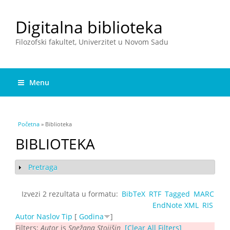
Digitalna biblioteka
Filozofski fakultet, Univerzitet u Novom Sadu
Menu
You are here
Početna
» Biblioteka
BIBLIOTEKA
Pretraga
Show
Izvezi 2 rezultata u formatu:
BibTeX
RTF
Tagged
MARC
EndNote XML
RIS
Autor
Naslov
Tip
[
Godina
]
Filters:
Autor
is
Snežana Stojišin
[Clear All Filters]