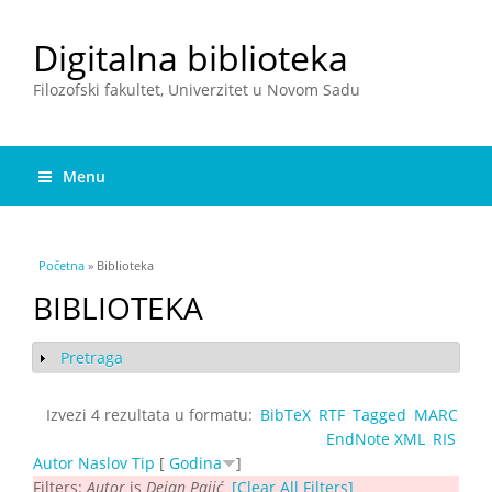
Digitalna biblioteka
Filozofski fakultet, Univerzitet u Novom Sadu
Menu
You are here
Početna
» Biblioteka
BIBLIOTEKA
Pretraga
Show
Izvezi 4 rezultata u formatu:
BibTeX
RTF
Tagged
MARC
EndNote XML
RIS
Autor
Naslov
Tip
[
Godina
]
Filters:
Autor
is
Dejan Pajić
[Clear All Filters]