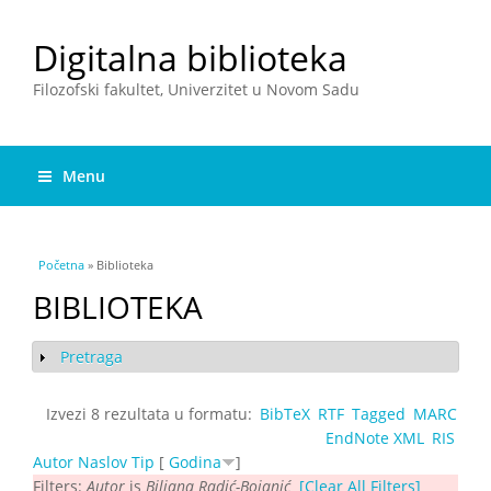
Digitalna biblioteka
Filozofski fakultet, Univerzitet u Novom Sadu
Menu
You are here
Početna
» Biblioteka
BIBLIOTEKA
Pretraga
Show
Izvezi 8 rezultata u formatu:
BibTeX
RTF
Tagged
MARC
EndNote XML
RIS
Autor
Naslov
Tip
[
Godina
]
Filters:
Autor
is
Biljana Radić-Bojanić
[Clear All Filters]