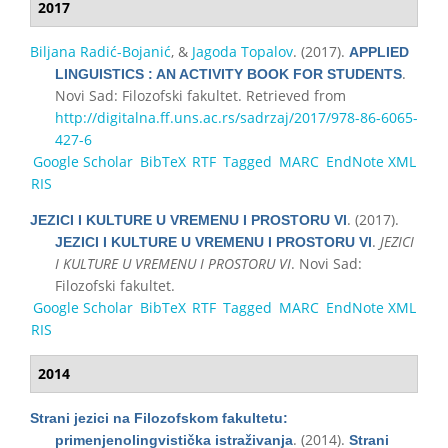
2017
Biljana Radić-Bojanić
, &
Jagoda Topalov
. (2017).
APPLIED
.
LINGUISTICS : AN ACTIVITY BOOK FOR STUDENTS
Novi Sad: Filozofski fakultet. Retrieved from
http://digitalna.ff.uns.ac.rs/sadrzaj/2017/978-86-6065-
427-6
Google Scholar
BibTeX
RTF
Tagged
MARC
EndNote XML
RIS
. (2017).
JEZICI I KULTURE U VREMENU I PROSTORU VI
.
JEZICI
JEZICI I KULTURE U VREMENU I PROSTORU VI
I KULTURE U VREMENU I PROSTORU VI
. Novi Sad:
Filozofski fakultet.
Google Scholar
BibTeX
RTF
Tagged
MARC
EndNote XML
RIS
2014
Strani jezici na Filozofskom fakultetu:
. (2014).
primenjenolingvistička istraživanja
Strani