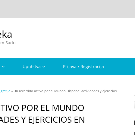
eka
vom Sadu
a
Uputstva
Prijava / Registracija
rafije
» Un recorrido activo por el Mundo Hispano: actividades y ejercicios
CTIVO POR EL MUNDO
ADES Y EJERCICIOS EN