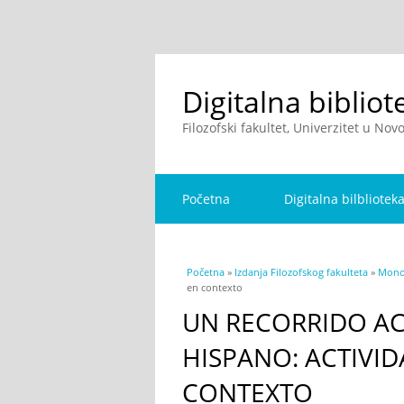
Digitalna bibliot
Filozofski fakultet, Univerzitet u No
Početna
Digitalna bilbliotek
You are here
Početna
»
Izdanja Filozofskog fakulteta
»
Monog
en contexto
UN RECORRIDO A
HISPANO: ACTIVID
CONTEXTO