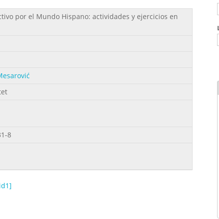
ctivo por el Mundo Hispano: actividades y ejercicios en
Mesarović
tet
31-8
id1]