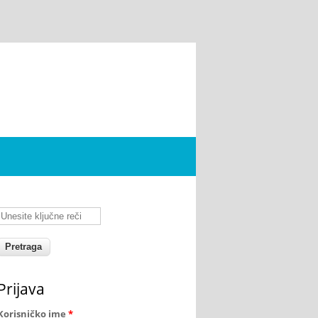
Unesite ključne reči
Prijava
Korisničko ime
*