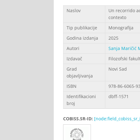
Podaci
Naslov
Un recorrido a
contexto
Tip publikacije
Monografija
Godina izdanja
2025
Autori
Sanja Maričić 
Izdavač
Filozofski fakul
Grad
Novi Sad
objavljivanja
ISBN
978-86-6065-9
Identifikacioni
dbff-1571
broj
COBISS.SR-ID:
[node:field_cobiss_sr_