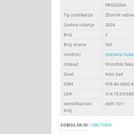
PROGONA
Tip publikacije
Zbornik radov
Godina izdanja
2024
Broj
2
Broj strana
565
Urednici
Snežana Vuka
Izdavač
Filozofski faku
Grad
Novi Sad
ISBN
978-86-6065-8
UDK
314.15:93/94(
Identifikacioni
dbff-1511
broj
COBISS.SR-ID:
148675849