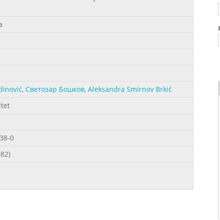
a
dinović
,
Светозар Бошков
,
Aleksandra Smirnov Brkić
ltet
38-0
082)