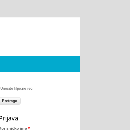
Unesite ključne reči
Prijava
Korisničko ime
*