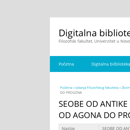
Digitalna bibliot
Filozofski fakultet, Univerzitet u No
Početna
Digitalna bilbliotek
You are here
Početna
»
Izdanja Filozofskog fakulteta
»
Zborn
DO PROGONA
SEOBE OD ANTIKE 
OD AGONA DO P
Podaci
Naslov
SEOBE OD ANT