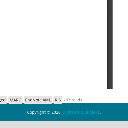
ged
MARC
EndNote XML
RIS
747 reads
Copyright © 2026,
Digitalna biblioteka
.