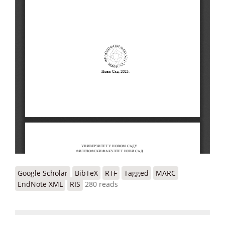
Google Scholar
BibTeX
RTF
Tagged
MARC
EndNote XML
RIS
280 reads