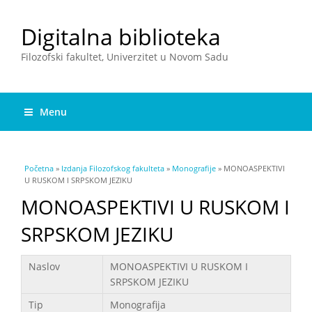
Digitalna biblioteka
Filozofski fakultet, Univerzitet u Novom Sadu
Menu
You are here
Početna
»
Izdanja Filozofskog fakulteta
»
Monografije
» MONOASPEKTIVI
U RUSKOM I SRPSKOM JEZIKU
MONOASPEKTIVI U RUSKOM I
SRPSKOM JEZIKU
Podaci
Naslov
MONOASPEKTIVI U RUSKOM I
SRPSKOM JEZIKU
Tip
Monografija