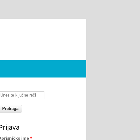
Unesite ključne reči
Prijava
Korisničko ime
*