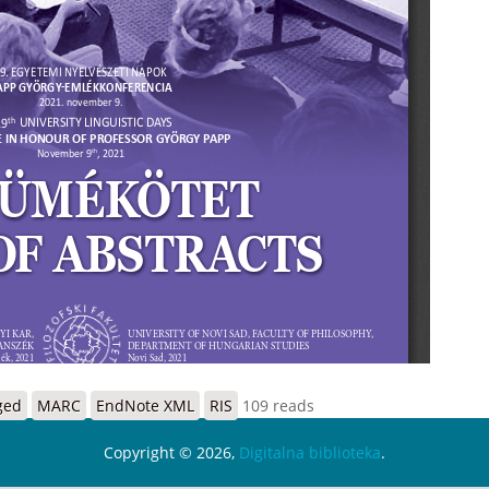
ged
MARC
EndNote XML
RIS
109 reads
Copyright © 2026,
Digitalna biblioteka
.