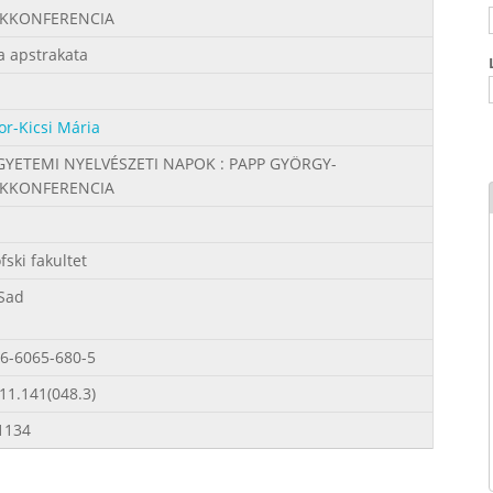
KKONFERENCIA
a apstrakata
or-Kicsi Mária
EGYETEMI NYELVÉSZETI NAPOK : PAPP GYÖRGY-
KKONFERENCIA
fski fakultet
Sad
6-6065-680-5
11.141(048.3)
1134