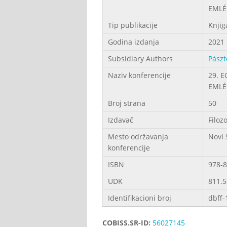
EMLÉ
Tip publikacije
Knjig
Godina izdanja
2021
Subsidiary Authors
Pászt
Naziv konferencije
29. 
EMLÉ
Broj strana
50
Izdavač
Filozo
Mesto održavanja
Novi 
konferencije
ISBN
978-8
UDK
811.5
Identifikacioni broj
dbff-
COBISS.SR-ID:
56027145