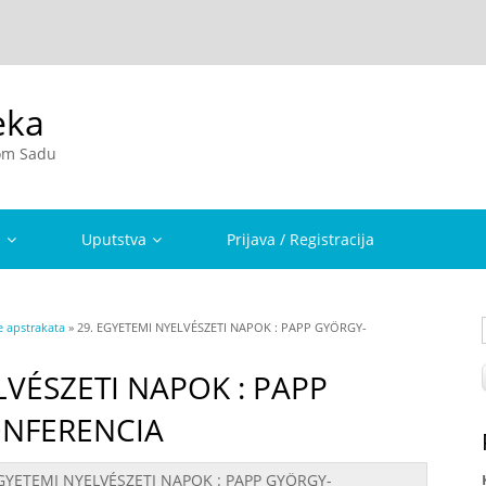
eka
vom Sadu
a
Uputstva
Prijava / Registracija
e apstrakata
» 29. EGYETEMI NYELVÉSZETI NAPOK : PAPP GYÖRGY-
LVÉSZETI NAPOK : PAPP
NFERENCIA
EGYETEMI NYELVÉSZETI NAPOK : PAPP GYÖRGY-