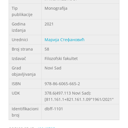
Tip
Monografija
publikacije
Godina
2021
izdanja
Urednici
Марија Стефановић
Broj strana
58
Izdavač
Filozofski fakultet
Grad
Novi Sad
objavljivanja
ISBN
978-86-6065-665-2
UDK
378.6(497.113 Novi Sad):
[811.161.1+821.161.1.09"1961/2021"
Identifikacioni
dbff-1101
broj