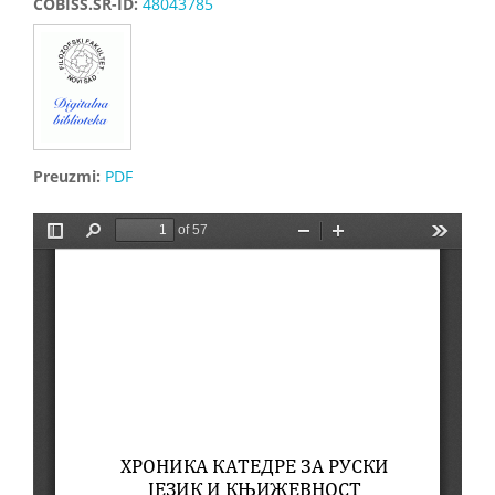
COBISS.SR-ID:
48043785
Preuzmi:
PDF