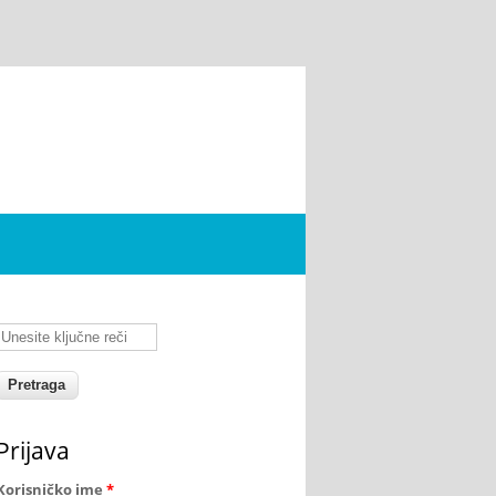
Unesite ključne reči
Prijava
Korisničko ime
*