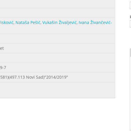
Fisković
,
Nataša Pešić
,
Vukašin Živalјević
,
Ivana Živančević-
tet
9-7
=581)(497.113 Novi Sad)"2014/2019"