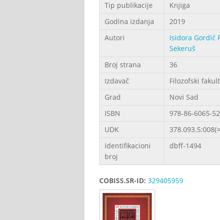
Tip publikacije
Knjiga
Godina izdanja
2019
Autori
Isidora Gordić 
Sekeruš
Broj strana
36
Izdavač
Filozofski fakul
Grad
Novi Sad
ISBN
978-86-6065-52
UDK
378.093.5:008(
Identifikacioni
dbff-1494
broj
COBISS.SR-ID:
329405959