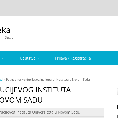
eka
vom Sadu
a
Uputstva
Prijava / Registracija
ozi
» Pet godina Konfucijevog instituta Univerziteta u Novom Sadu
UCIJEVOG INSTITUTA
NOVOM SADU
fucijevog instituta Univerziteta u Novom Sadu