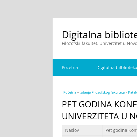
Digitalna bibliot
Filozofski fakultet, Univerzitet u No
Početna
Digitalna bilbliotek
You are here
Početna
»
Izdanja Filozofskog fakulteta
»
Katal
PET GODINA KONF
UNIVERZITETA U 
Podaci
Naslov
Pet godina Kon