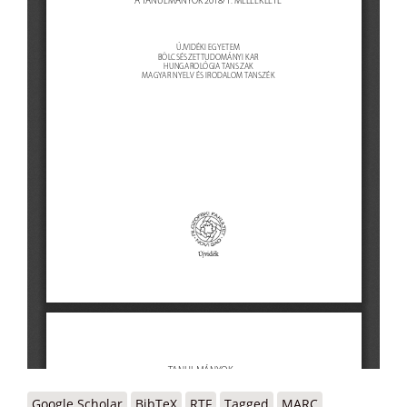
Google Scholar
BibTeX
RTF
Tagged
MARC