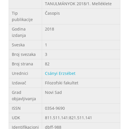
TANULMÁNYOK 2018/1. Melléklete
Tip
Časopis
publikacije
Godina
2018
izdanja
Sveska
1
Broj svezaka
3
Broj strana
82
Urednici
Csányi Erzsébet
Izdavač
Filozofski fakultet
Grad
Novi Sad
objavljivanja
ISSN
0354-9690
UDK
811.511.141:821.511.141
Identifikacioni
dbff-988