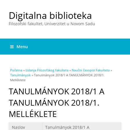
Digitalna biblioteka
Filozofski fakultet, Univerzitet u Novom Sadu
Menu
You are here
Početna
»
Izdanja Filozofskog fakulteta
»
Naučni časopisi Fakulteta
»
Tanulmányok
» Tanulmányok 2018/1 A TANULMÁNYOK 2018/1.
Melléklete
TANULMÁNYOK 2018/1 A
TANULMÁNYOK 2018/1.
MELLÉKLETE
Podaci
Naslov
Tanulmányok 2018/1 A