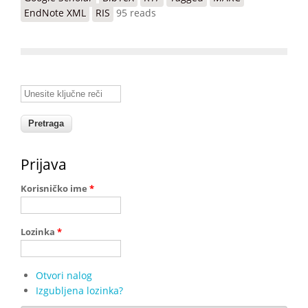
EndNote XML
RIS
95 reads
Unesite ključne reči
Prijava
Korisničko ime
*
Lozinka
*
Otvori nalog
Izgubljena lozinka?