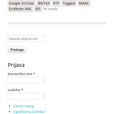
Google Scholar
BibTeX
RTF
Tagged
MARC
EndNote XML
RIS
96 reads
Unesite ključne reči
Prijava
Korisničko ime
*
Lozinka
*
Otvori nalog
Izgubljena lozinka?