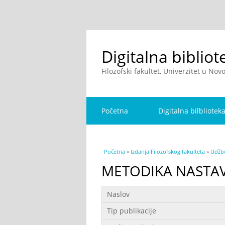
Digitalna bibliot
Filozofski fakultet, Univerzitet u No
Početna
Digitalna bilbliotek
You are here
Početna
»
Izdanja Filozofskog fakulteta
»
Udžbe
METODIKA NASTAV
Podaci
Naslov
Tip publikacije