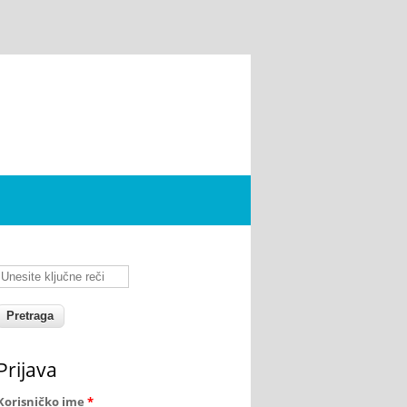
Unesite ključne reči
Prijava
Korisničko ime
*