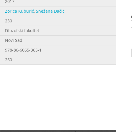
2017
Zorica Kuburić
,
Snežana Dačić
230
Filozofski fakultet
Novi Sad
978-86-6065-365-1
260