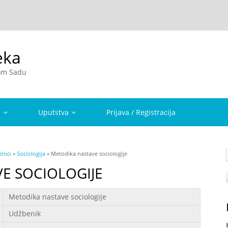
eka
vom Sadu
a
Uputstva
Prijava / Registracija
nici
»
Sociologija
» Metodika nastave sociologije
E SOCIOLOGIJE
Metodika nastave sociologije
Udžbenik