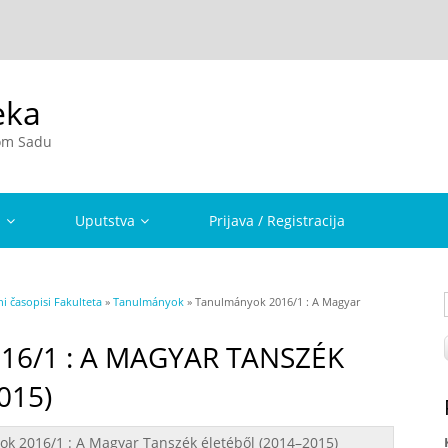
eka
vom Sadu
a
Uputstva
Prijava / Registracija
i časopisi Fakulteta
»
Tanulmányok
» Tanulmányok 2016/1 : A Magyar
6/1 : A MAGYAR TANSZÉK
015)
k 2016/1 : A Magyar Tanszék életéből (2014–2015)