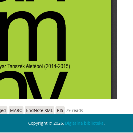
ged
MARC
EndNote XML
RIS
79 reads
Copyright © 2026,
Digitalna biblioteka
.