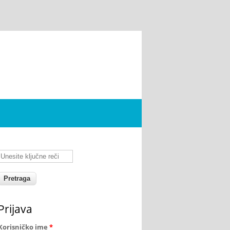
Unesite ključne reči
Prijava
Korisničko ime
*