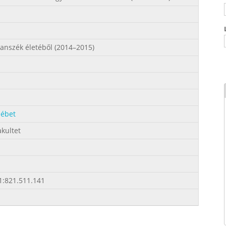
anszék életéből (2014–2015)
sébet
akultet
1:821.511.141