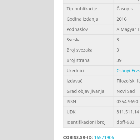
Tip publikacije
Časopis
Godina izdanja
2016
Podnaslov
A Magyar T
Sveska
3
Broj svezaka
3
Broj strana
39
Urednici
Csányi Erz
Izdavač
Filozofski f
Grad objavljivanja
Novi Sad
ISSN
0354-9690
UDK
811.511.14
Identifikacioni broj
dbff-983
COBISS.SR-ID:
16571906