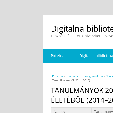
Digitalna bibliot
Filozofski fakultet, Univerzitet u No
Početna
Digitalna bilbliotek
You are here
Početna
»
Izdanja Filozofskog fakulteta
»
Naučn
Tanszék életéből (2014–2015)
TANULMÁNYOK 201
ÉLETÉBŐL (2014–2
Podaci
Naslov
Tanulmányo