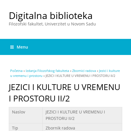
Digitalna biblioteka
Filozofski fakultet, Univerzitet u Novom Sadu
Menu
You are here
Početna
»
Izdanja Filozofskog fakulteta
»
Zbornici radova
»
Jezici i kulture
u vremenu i prostoru
» JEZICI I KULTURE U VREMENU I PROSTORU II/2
JEZICI I KULTURE U VREMENU
I PROSTORU II/2
Podaci
Naslov
JEZICI I KULTURE U VREMENU I
PROSTORU II/2
Tip
Zbornik radova