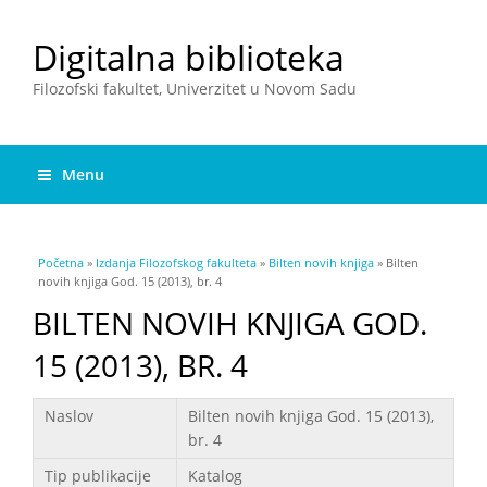
Digitalna biblioteka
Filozofski fakultet, Univerzitet u Novom Sadu
Menu
You are here
Početna
»
Izdanja Filozofskog fakulteta
»
Bilten novih knjiga
» Bilten
novih knjiga God. 15 (2013), br. 4
BILTEN NOVIH KNJIGA GOD.
15 (2013), BR. 4
Podaci
Naslov
Bilten novih knjiga God. 15 (2013),
br. 4
Tip publikacije
Katalog