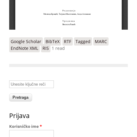
Google Scholar
BibTeX
RTF
Tagged
MARC
EndNote XML
RIS
1 read
Unesite ključne reči
Prijava
Korisničko ime
*