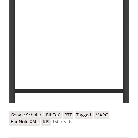
Google Scholar
BibTeX
RTF
Tagged
MARC
EndNote XML
RIS
150 reads