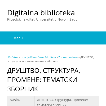
Digitalna biblioteka
Filozofski fakultet, Univerzitet u Novom Sadu
Menu
You are here
Početna
»
Izdanja Filozofskog fakulteta
»
Zbornici radova
» ДРУШТВО,
структура, промене: тематски зборник
ДРУШТВО, СТРУКТУРА,
ПРОМЕНЕ: ТЕМАТСКИ
ЗБОРНИК
Podaci
Naslov
ДРУШТВО, структура, промене:
тематски зборник