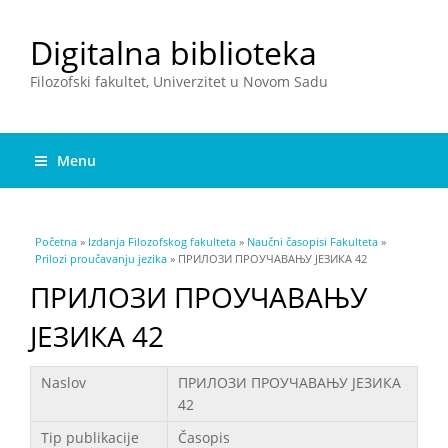
Digitalna biblioteka
Filozofski fakultet, Univerzitet u Novom Sadu
Menu
You are here
Početna
»
Izdanja Filozofskog fakulteta
»
Naučni časopisi Fakulteta
»
Prilozi proučavanju jezika
» ПРИЛОЗИ ПРОУЧАВАЊУ ЈЕЗИКА 42
ПРИЛОЗИ ПРОУЧАВАЊУ
ЈЕЗИКА 42
Podaci
Naslov
ПРИЛОЗИ ПРОУЧАВАЊУ ЈЕЗИКА
42
Tip publikacije
Časopis