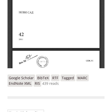
Google Scholar
BibTeX
RTF
Tagged
MARC
EndNote XML
RIS
439 reads
Unesite ključne reči