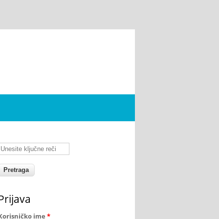
Unesite ključne reči
Prijava
Korisničko ime
*