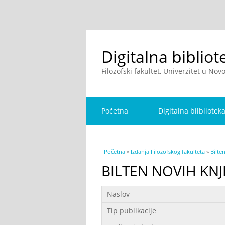
Digitalna bibliot
Filozofski fakultet, Univerzitet u No
Početna
Digitalna bilbliotek
You are here
Početna
»
Izdanja Filozofskog fakulteta
»
Bilte
BILTEN NOVIH KNJ
Podaci
Naslov
Tip publikacije