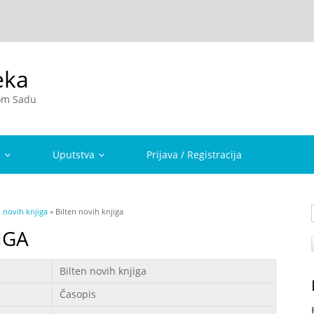
eka
vom Sadu
a
Uputstva
Prijava / Registracija
n novih knjiga
» Bilten novih knjiga
IGA
Bilten novih knjiga
Časopis