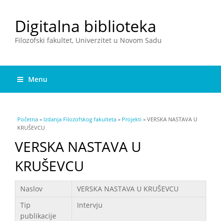
Digitalna biblioteka
Filozofski fakultet, Univerzitet u Novom Sadu
Menu
You are here
Početna
»
Izdanja Filozofskog fakulteta
»
Projekti
» VERSKA NASTAVA U
KRUŠEVCU
VERSKA NASTAVA U
KRUŠEVCU
Podaci
Naslov
VERSKA NASTAVA U KRUŠEVCU
Tip
Intervju
publikacije