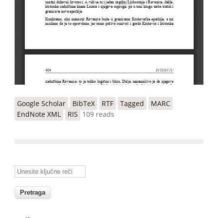
Google Scholar
BibTeX
RTF
Tagged
MARC
EndNote XML
RIS
109 reads
Unesite ključne reči