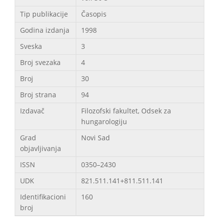
Tip publikacije
Časopis
Godina izdanja
1998
Sveska
3
Broj svezaka
4
Broj
30
Broj strana
94
Izdavač
Filozofski fakultet, Odsek za
hungarologiju
Grad
Novi Sad
objavljivanja
ISSN
0350–2430
UDK
821.511.141+811.511.141
Identifikacioni
160
broj