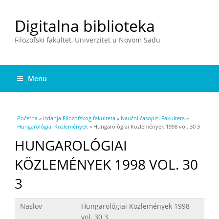
Digitalna biblioteka
Filozofski fakultet, Univerzitet u Novom Sadu
Menu
You are here
Početna
»
Izdanja Filozofskog fakulteta
»
Naučni časopisi Fakulteta
»
Hungarológiai Közlemények
» Hungarológiai Közlemények 1998 vol. 30 3
HUNGAROLÓGIAI
KÖZLEMÉNYEK 1998 VOL. 30
3
Podaci
Naslov
Hungarológiai Közlemények 1998
vol. 30 3