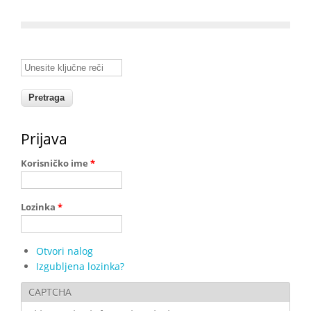
Unesite ključne reči
Prijava
Korisničko ime
*
Lozinka
*
Otvori nalog
Izgubljena lozinka?
CAPTCHA