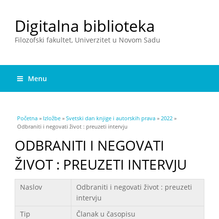
Digitalna biblioteka
Filozofski fakultet, Univerzitet u Novom Sadu
Menu
You are here
Početna
»
Izložbe
»
Svetski dan knjige i autorskih prava
»
2022
»
Odbraniti i negovati život : preuzeti intervju
ODBRANITI I NEGOVATI
ŽIVOT : PREUZETI INTERVJU
Podaci
Naslov
Odbraniti i negovati život : preuzeti
intervju
Tip
Članak u časopisu