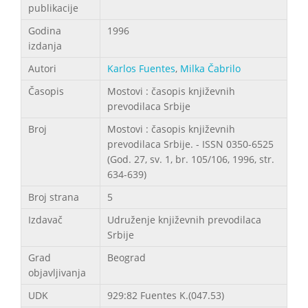
publikacije
Godina
1996
izdanja
Autori
Karlos Fuentes
,
Milka Čabrilo
Časopis
Mostovi : časopis književnih
prevodilaca Srbije
Broj
Mostovi : časopis književnih
prevodilaca Srbije. - ISSN 0350-6525
(God. 27, sv. 1, br. 105/106, 1996, str.
634-639)
Broj strana
5
Izdavač
Udruženje književnih prevodilaca
Srbije
Grad
Beograd
objavljivanja
UDK
929:82 Fuentes K.(047.53)