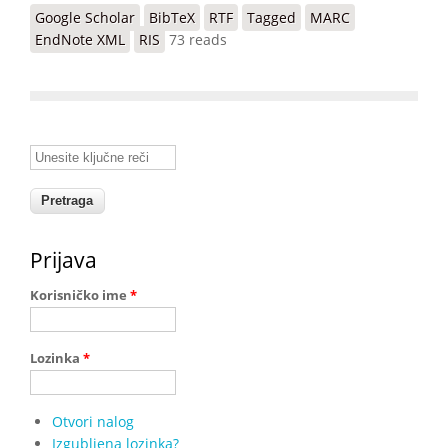
Google Scholar
BibTeX
RTF
Tagged
MARC
EndNote XML
RIS
73 reads
Unesite ključne reči
Prijava
Korisničko ime
*
Lozinka
*
Otvori nalog
Izgubljena lozinka?