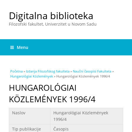
Digitalna biblioteka
Filozofski fakultet, Univerzitet u Novom Sadu
Menu
You are here
Početna
»
Izdanja Filozofskog fakulteta
»
Naučni časopisi Fakulteta
»
Hungarológiai Közlemények
» Hungarológiai Közlemények 1996/4
HUNGAROLÓGIAI
KÖZLEMÉNYEK 1996/4
Podaci
Naslov
Hungarológiai Közlemények
1996/4
Tip publikacije
Časopis