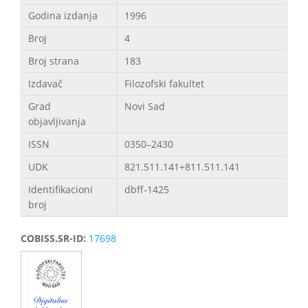
Godina izdanja
1996
Broj
4
Broj strana
183
Izdavač
Filozofski fakultet
Grad
Novi Sad
objavljivanja
ISSN
0350–2430
UDK
821.511.141+811.511.141
Identifikacioni
dbff-1425
broj
COBISS.SR-ID:
17698