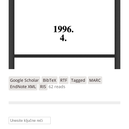
Google Scholar
BibTeX
RTF
Tagged
MARC
EndNote XML
RIS
62 reads
Unesite ključne reči