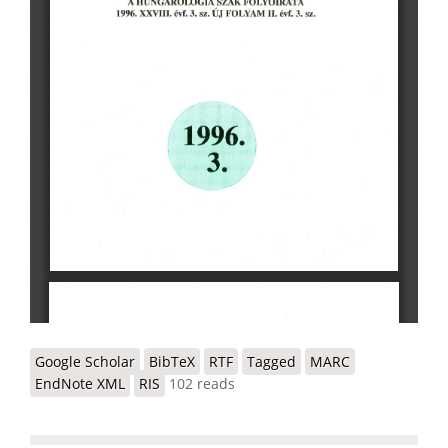
Google Scholar
BibTeX
RTF
Tagged
MARC
EndNote XML
RIS
102 reads