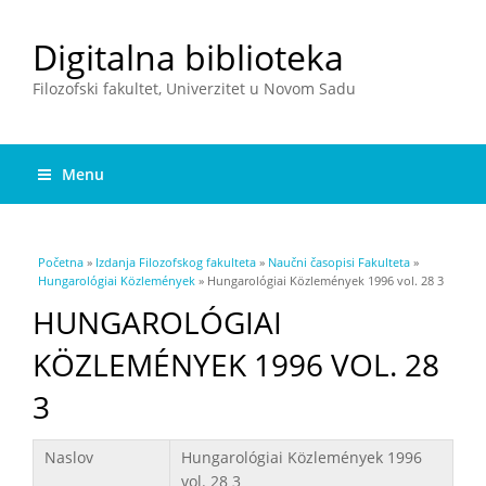
Digitalna biblioteka
Filozofski fakultet, Univerzitet u Novom Sadu
Menu
You are here
Početna
»
Izdanja Filozofskog fakulteta
»
Naučni časopisi Fakulteta
»
Hungarológiai Közlemények
» Hungarológiai Közlemények 1996 vol. 28 3
HUNGAROLÓGIAI
KÖZLEMÉNYEK 1996 VOL. 28
3
Podaci
Naslov
Hungarológiai Közlemények 1996
vol. 28 3