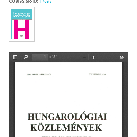
COBISS.SR-ID:
17698