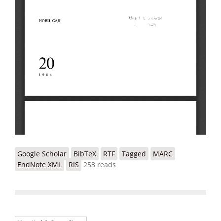
Google Scholar
BibTeX
RTF
Tagged
MARC
EndNote XML
RIS
253 reads
Unesite ključne reči