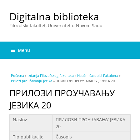
Digitalna biblioteka
Filozofski fakultet, Univerzitet u Novom Sadu
Menu
You are here
Početna
»
Izdanja Filozofskog fakulteta
»
Naučni časopisi Fakulteta
»
Prilozi proučavanju jezika
» ПРИЛОЗИ ПРОУЧАВАЊУ ЈЕЗИКА 20
ПРИЛОЗИ ПРОУЧАВАЊУ
ЈЕЗИКА 20
Podaci
Naslov
ПРИЛОЗИ ПРОУЧАВАЊУ ЈЕЗИКА
20
Tip publikacije
Časopis