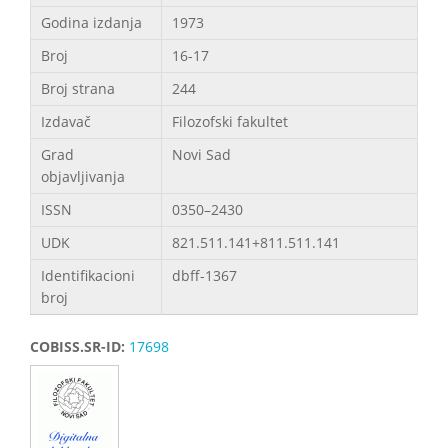
Godina izdanja
1973
Broj
16-17
Broj strana
244
Izdavač
Filozofski fakultet
Grad
Novi Sad
objavljivanja
ISSN
0350–2430
UDK
821.511.141+811.511.141
Identifikacioni
dbff-1367
broj
COBISS.SR-ID:
17698