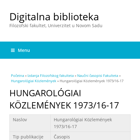
Digitalna biblioteka
Filozofski fakultet, Univerzitet u Novom Sadu
Menu
You are here
Početna
»
Izdanja Filozofskog fakulteta
»
Naučni časopisi Fakulteta
»
Hungarológiai Közlemények
» Hungarológiai Közlemények 1973/16-17
HUNGAROLÓGIAI
KÖZLEMÉNYEK 1973/16-17
Podaci
Naslov
Hungarológiai Közlemények
1973/16-17
Tip publikacije
Časopis