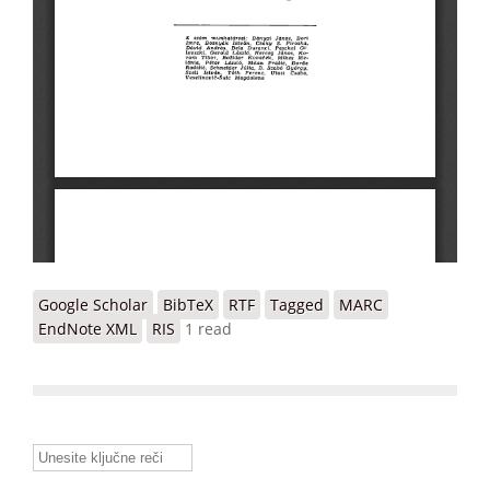
Google Scholar
BibTeX
RTF
Tagged
MARC
EndNote XML
RIS
1 read
Unesite ključne reči