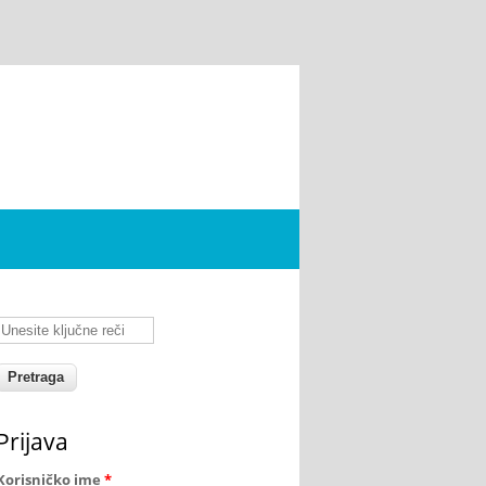
Unesite ključne reči
Prijava
Korisničko ime
*