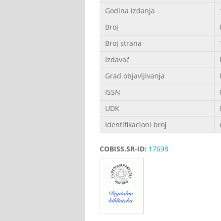
Godina izdanja
Broj
Broj strana
Izdavač
Grad objavljivanja
ISSN
UDK
Identifikacioni broj
COBISS.SR-ID:
17698