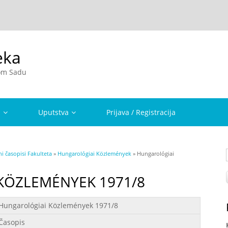
eka
vom Sadu
a
Uputstva
Prijava / Registracija
i časopisi Fakulteta
»
Hungarológiai Közlemények
» Hungarológiai
KÖZLEMÉNYEK 1971/8
Hungarológiai Közlemények 1971/8
Časopis