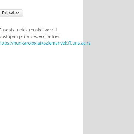
Časopis u elektronskoj verziji
dostupan je na sledećoj adresi
https://hungarologiaikozlemenyek.ff.uns.ac.rs