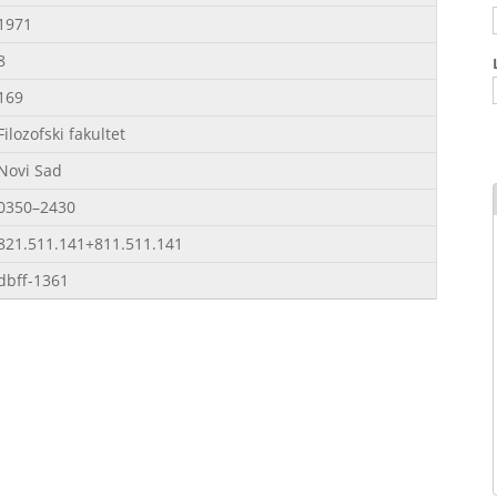
1971
8
169
Filozofski fakultet
Novi Sad
0350–2430
821.511.141+811.511.141
dbff-1361