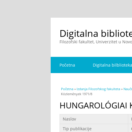
Digitalna bibliot
Filozofski fakultet, Univerzitet u No
Početna
Digitalna bilbliotek
You are here
Početna
»
Izdanja Filozofskog fakulteta
»
Naučn
Közlemények 1971/8
HUNGAROLÓGIAI 
Podaci
Naslov
Tip publikacije