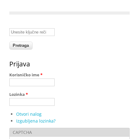
Unesite ključne reči
Prijava
Korisničko ime
*
Lozinka
*
Otvori nalog
Izgubljena lozinka?
CAPTCHA