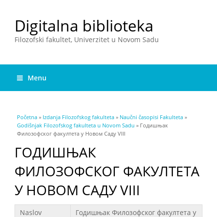
Digitalna biblioteka
Filozofski fakultet, Univerzitet u Novom Sadu
Menu
You are here
Početna
»
Izdanja Filozofskog fakulteta
»
Naučni časopisi Fakulteta
»
Godišnjak Filozofskog fakulteta u Novom Sadu
» Годишњак
Филозофског факултета у Новом Саду VIII
ГОДИШЊАК
ФИЛОЗОФСКОГ ФАКУЛТЕТА
У НОВОМ САДУ VIII
Podaci
Naslov
Годишњак Филозофског факултета у