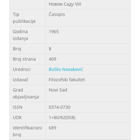
Новом Саду VIII
Tip
Časopis
publikacije
Godina
1965
izdanja
Broj
8
Broj strana
409
Urednici
Boško Novaković
Izdavač
Filozofski fakultet
Grad
Novi Sad
objavljivanja
ISSN
0374-0730
UDK
1+80/82(058)
Identifikacioni
689
broj