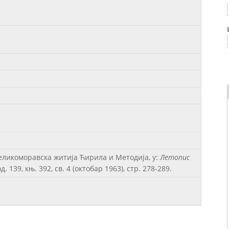
еликоморавска житија Ћирила и Методија, у:
Летопис
год. 139, књ. 392, св. 4 (октобар 1963), стр. 278-289.