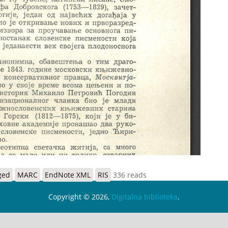
ged
MARC
EndNote XML
RIS
336 reads
Copyright © 2026,
Digitalna biblioteka
.