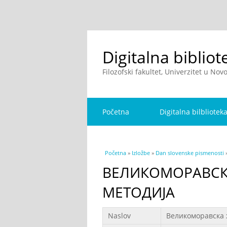
Digitalna bibliot
Filozofski fakultet, Univerzitet u No
Početna
Digitalna bilbliotek
You are here
Početna
»
Izložbe
»
Dan slovenske pismenosti
ВЕЛИКОМОРАВСК
МЕТОДИЈА
Podaci
Naslov
Великоморавска 