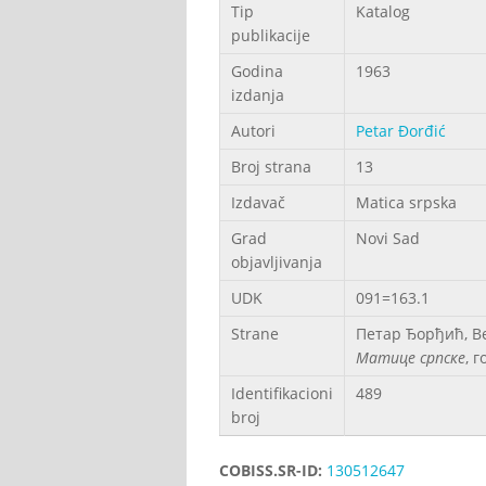
Tip
Katalog
publikacije
Godina
1963
izdanja
Autori
Petar Đorđić
Broj strana
13
Izdavač
Matica srpska
Grad
Novi Sad
objavljivanja
UDK
091=163.1
Strane
Петар Ђорђић, В
Матице српске
, 
Identifikacioni
489
broj
COBISS.SR-ID:
130512647