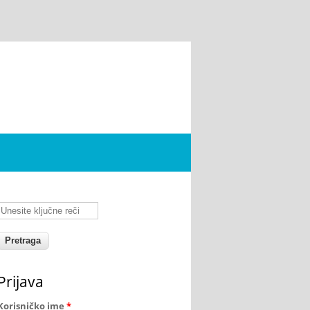
Unesite ključne reči
Prijava
Korisničko ime
*