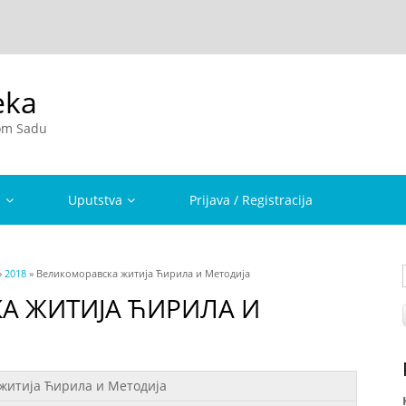
eka
vom Sadu
a
Uputstva
Prijava / Registracija
»
2018
» Великоморавска житија Ћирила и Методија
А ЖИТИЈА ЋИРИЛА И
житија Ћирила и Методија