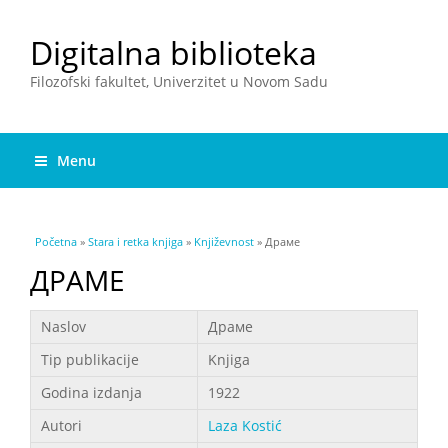
Digitalna biblioteka
Filozofski fakultet, Univerzitet u Novom Sadu
Menu
You are here
Početna
»
Stara i retka knjiga
»
Književnost
» Драме
ДРАМЕ
Podaci
Naslov
Драме
Tip publikacije
Knjiga
Godina izdanja
1922
Autori
Laza Kostić