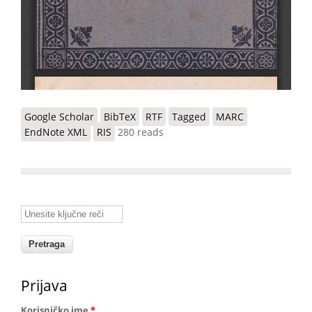
Google Scholar
BibTeX
RTF
Tagged
MARC
EndNote XML
RIS
280 reads
Unesite ključne reči
Prijava
Korisničko ime
*