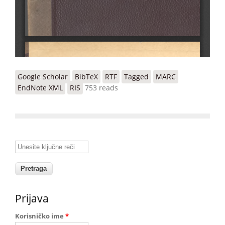
Google Scholar
BibTeX
RTF
Tagged
MARC
EndNote XML
RIS
753 reads
Unesite ključne reči
Prijava
Korisničko ime
*