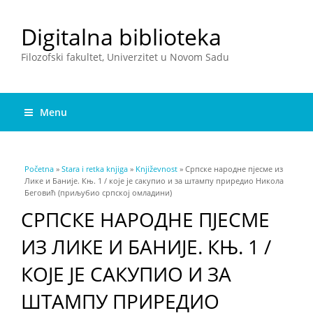
Digitalna biblioteka
Filozofski fakultet, Univerzitet u Novom Sadu
Menu
You are here
Početna
»
Stara i retka knjiga
»
Književnost
» Српске народне пјесме из
Лике и Баније. Књ. 1 / које је сакупио и за штампу приредио Никола
Беговић (приљубио српској омладини)
СРПСКЕ НАРОДНЕ ПЈЕСМЕ
ИЗ ЛИКЕ И БАНИЈЕ. КЊ. 1 /
КОЈЕ ЈЕ САКУПИО И ЗА
ШТАМПУ ПРИРЕДИО