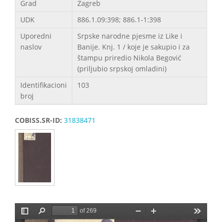
Grad
Zagreb
UDK
886.1.09:398; 886.1-1:398
Uporedni
Srpske narodne pjesme iz Like i
naslov
Banije. Knj. 1 / koje je sakupio i za
štampu priredio Nikola Begović
(priljubio srpskoj omladini)
Identifikacioni
103
broj
COBISS.SR-ID:
31838471