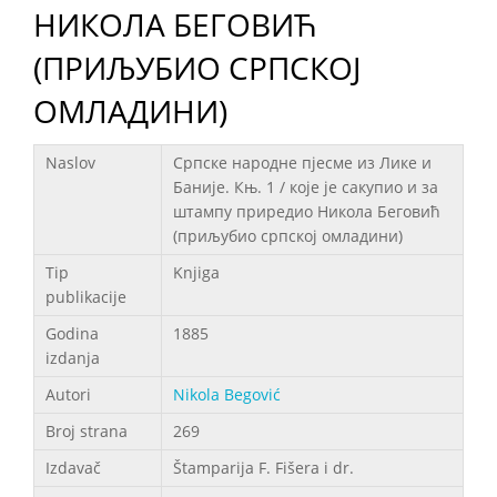
НИКОЛА БЕГОВИЋ
(ПРИЉУБИО СРПСКОЈ
ОМЛАДИНИ)
Podaci
Naslov
Српске народне пјесме из Лике и
Баније. Књ. 1 / које је сакупио и за
штампу приредио Никола Беговић
(приљубио српској омладини)
Tip
Knjiga
publikacije
Godina
1885
izdanja
Autori
Nikola Begović
Broj strana
269
Izdavač
Štamparija F. Fišera i dr.