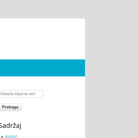
Unesite ključne reči
Sadržaj
Autori