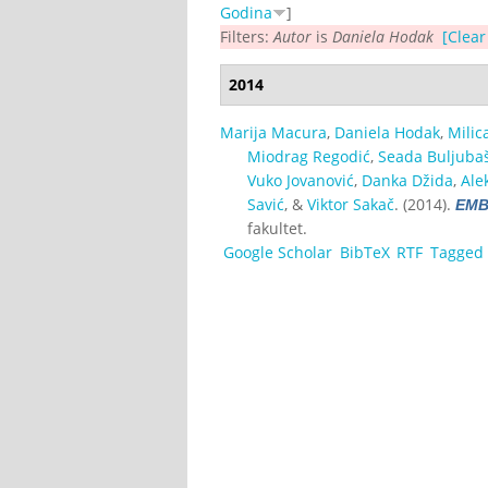
Godina
]
Filters:
Autor
is
Daniela Hodak
[Clear 
2014
Marija Macura
,
Daniela Hodak
,
Milic
Miodrag Regodić
,
Seada Buljubaš
Vuko Jovanović
,
Danka Džida
,
Ale
Savić
, &
Viktor Sakač
. (2014).
EMB
fakultet.
Google Scholar
BibTeX
RTF
Tagged