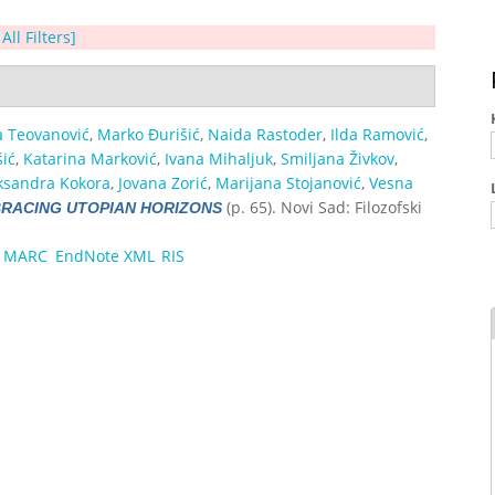
All Filters]
a Teovanović
,
Marko Đurišić
,
Naida Rastoder
,
Ilda Ramović
,
ić
,
Katarina Marković
,
Ivana Mihaljuk
,
Smiljana Živkov
,
ksandra Kokora
,
Jovana Zorić
,
Marijana Stojanović
,
Vesna
(p. 65). Novi Sad: Filozofski
RACING UTOPIAN HORIZONS
MARC
EndNote XML
RIS