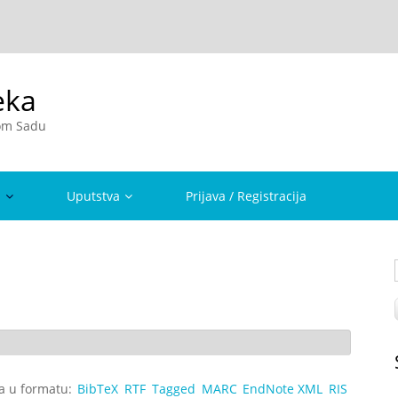
eka
vom Sadu
a
Uputstva
Prijava / Registracija
ta u formatu:
BibTeX
RTF
Tagged
MARC
EndNote XML
RIS