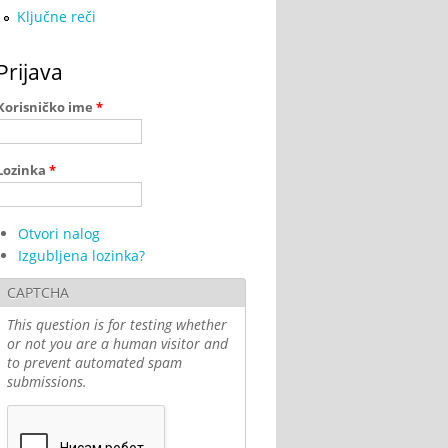
Ključne reči
Prijava
Korisničko ime
*
Lozinka
*
Otvori nalog
Izgubljena lozinka?
CAPTCHA
This question is for testing whether
or not you are a human visitor and
to prevent automated spam
submissions.