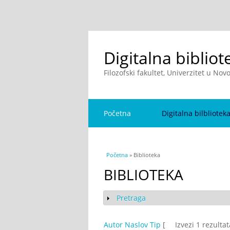
Digitalna bibliot
Filozofski fakultet, Univerzitet u No
Početna
Digitalna bilbliotek
You are here
Početna
» Biblioteka
BIBLIOTEKA
Pretraga
Show
Autor
Naslov
Tip
[
Izvezi 1 rezulta