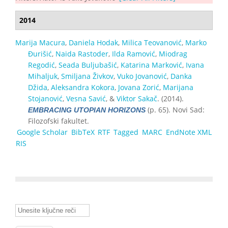
2014
Marija Macura
,
Daniela Hodak
,
Milica Teovanović
,
Marko
Đurišić
,
Naida Rastoder
,
Ilda Ramović
,
Miodrag
Regodić
,
Seada Buljubašić
,
Katarina Marković
,
Ivana
Mihaljuk
,
Smiljana Živkov
,
Vuko Jovanović
,
Danka
Džida
,
Aleksandra Kokora
,
Jovana Zorić
,
Marijana
Stojanović
,
Vesna Savić
, &
Viktor Sakač
. (2014).
(p. 65). Novi Sad:
EMBRACING UTOPIAN HORIZONS
Filozofski fakultet.
Google Scholar
BibTeX
RTF
Tagged
MARC
EndNote XML
RIS
Unesite ključne reči