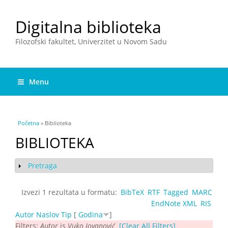
Digitalna biblioteka
Filozofski fakultet, Univerzitet u Novom Sadu
Menu
You are here
Početna
» Biblioteka
BIBLIOTEKA
Pretraga
Show
Izvezi 1 rezultata u formatu:
BibTeX
RTF
Tagged
MARC
EndNote XML
RIS
Autor
Naslov
Tip
[
Godina
]
Filters:
Autor
is
Vuko Jovanović
[Clear All Filters]