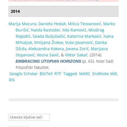
2014
Marija Macura
,
Daniela Hodak
,
Milica Teovanović
,
Marko
Đurišić
,
Naida Rastoder
,
Ilda Ramović
,
Miodrag
Regodić
,
Seada Buljubašić
,
Katarina Marković
,
Ivana
Mihaljuk
,
Smiljana Živkov
,
Vuko Jovanović
,
Danka
Džida
,
Aleksandra Kokora
,
Jovana Zorić
,
Marijana
Stojanović
,
Vesna Savić
, &
Viktor Sakač
. (2014).
(p. 65). Novi Sad:
EMBRACING UTOPIAN HORIZONS
Filozofski fakultet.
Google Scholar
BibTeX
RTF
Tagged
MARC
EndNote XML
RIS
Unesite ključne reči