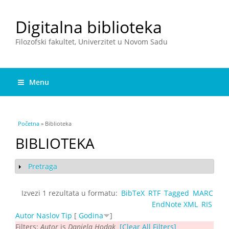
Digitalna biblioteka
Filozofski fakultet, Univerzitet u Novom Sadu
Menu
You are here
Početna
» Biblioteka
BIBLIOTEKA
Pretraga
Show
Izvezi 1 rezultata u formatu:
BibTeX
RTF
Tagged
MARC
EndNote XML
RIS
Autor
Naslov
Tip
[
Godina
]
Filters:
Autor
is
Daniela Hodak
[Clear All Filters]