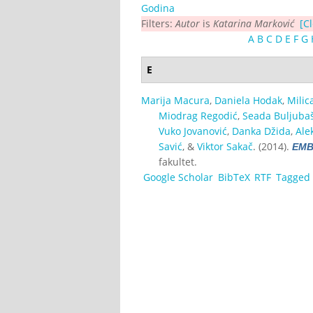
Godina
Filters:
Autor
is
Katarina Marković
[Cl
A
B
C
D
E
F
G
E
Marija Macura
,
Daniela Hodak
,
Milic
Miodrag Regodić
,
Seada Buljubaš
Vuko Jovanović
,
Danka Džida
,
Ale
Savić
, &
Viktor Sakač
. (2014).
EMB
fakultet.
Google Scholar
BibTeX
RTF
Tagged