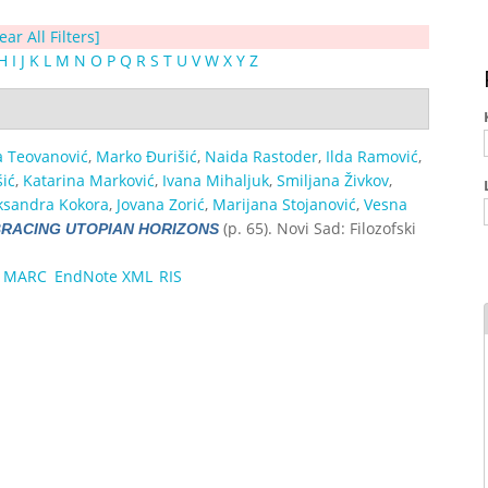
ear All Filters]
H
I
J
K
L
M
N
O
P
Q
R
S
T
U
V
W
X
Y
Z
a Teovanović
,
Marko Đurišić
,
Naida Rastoder
,
Ilda Ramović
,
ić
,
Katarina Marković
,
Ivana Mihaljuk
,
Smiljana Živkov
,
ksandra Kokora
,
Jovana Zorić
,
Marijana Stojanović
,
Vesna
(p. 65). Novi Sad: Filozofski
RACING UTOPIAN HORIZONS
MARC
EndNote XML
RIS