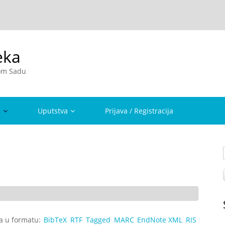
eka
vom Sadu
a
Uputstva
Prijava / Registracija
ta u formatu:
BibTeX
RTF
Tagged
MARC
EndNote XML
RIS