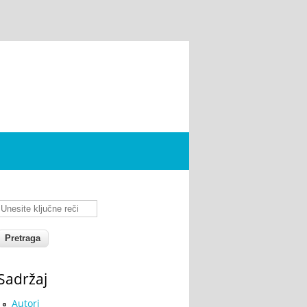
Unesite ključne reči
Sadržaj
Autori