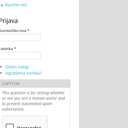
Ključne reči
Prijava
Korisničko ime
*
Lozinka
*
Otvori nalog
Izgubljena lozinka?
CAPTCHA
This question is for testing whether
or not you are a human visitor and
to prevent automated spam
submissions.