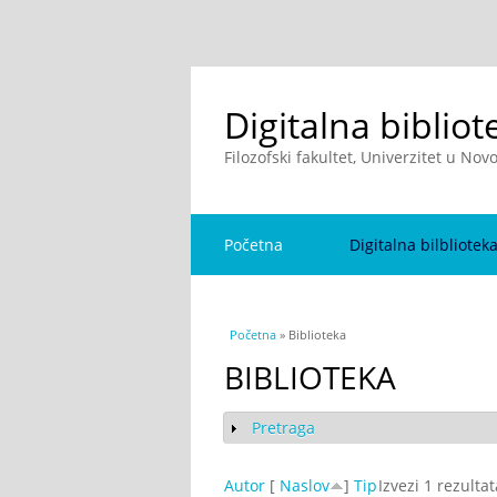
Digitalna bibliot
Filozofski fakultet, Univerzitet u No
Početna
Digitalna bilbliotek
You are here
Početna
» Biblioteka
BIBLIOTEKA
Pretraga
Show
Autor
[
Naslov
]
Tip
Izvezi 1 rezulta