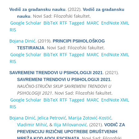
. (2022).
Vodič za građansku nauku
Vodič za građansku
. Novi Sad: Filozofski fakultet.
nauku
Google Scholar
BibTeX
RTF
Tagged
MARC
EndNote XML
RIS
Bojana Dinić
. (2019).
PRINCIPI PSIHOLOŠKOG
. Novi Sad: Filozofski fakultet.
TESTIRANJA
Google Scholar
BibTeX
RTF
Tagged
MARC
EndNote XML
RIS
. (2021).
SAVREMENI TRENDOVI U PSIHOLOGIJI 2021
.
SAVREMENI TRENDOVI U PSIHOLOGIJI 2021
NAUČNO-STRUČNI SKUP SAVREMENI TRENDOVI U
PSIHOLOGIJI 2021
. Novi Sad: Filozofski fakultet.
Google Scholar
BibTeX
RTF
Tagged
MARC
EndNote XML
RIS
Bojana Dinić
,
Jelica Petrović
,
Marija Zotović-Kostić
,
Vladimir Mihić
, &
Ilija Milovanović
. (2021).
VODIČ ZA
PREVENCIJU RIZIČNE UPOTREBE DRUŠTVENIH
. Novi Sad: Filozofski
MREŽA KOD ADOLESCENATA