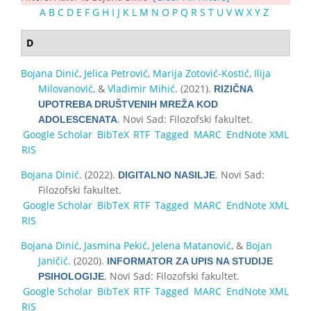
A
B
C
D
E
F
G
H
I
J
K
L
M
N
O
P
Q
R
S
T
U
V
W
X
Y
Z
D
Bojana Dinić
,
Jelica Petrović
,
Marija Zotović-Kostić
,
Ilija
Milovanović
, &
Vladimir Mihić
. (2021).
RIZIČNA
UPOTREBA DRUŠTVENIH MREŽA KOD
. Novi Sad: Filozofski fakultet.
ADOLESCENATA
Google Scholar
BibTeX
RTF
Tagged
MARC
EndNote XML
RIS
Bojana Dinić
. (2022).
. Novi Sad:
DIGITALNO NASILJE
Filozofski fakultet.
Google Scholar
BibTeX
RTF
Tagged
MARC
EndNote XML
RIS
Bojana Dinić
,
Jasmina Pekić
,
Jelena Matanović
, &
Bojan
Janičić
. (2020).
INFORMATOR ZA UPIS NA STUDIJE
. Novi Sad: Filozofski fakultet.
PSIHOLOGIJE
Google Scholar
BibTeX
RTF
Tagged
MARC
EndNote XML
RIS