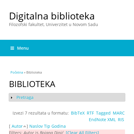
Digitalna biblioteka
Filozofski fakultet, Univerzitet u Novom Sadu
Menu
You are here
Početna
» Biblioteka
BIBLIOTEKA
Pretraga
Show
Izvezi 7 rezultata u formatu:
BibTeX
RTF
Tagged
MARC
EndNote XML
RIS
[
Autor
]
Naslov
Tip
Godina
Filters:
Autor
is
Bojana Dinić
[Clear All Filters]