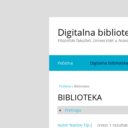
Digitalna bibliot
Filozofski fakultet, Univerzitet u No
Početna
Digitalna bilbliotek
You are here
Početna
» Biblioteka
BIBLIOTEKA
Pretraga
Show
Autor
Naslov
Tip
[
Izvezi 1 rezulta