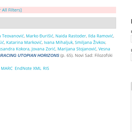
 All Filters]
a Teovanović
,
Marko Đurišić
,
Naida Rastoder
,
Ilda Ramović
,
ić
,
Katarina Marković
,
Ivana Mihaljuk
,
Smiljana Živkov
,
ksandra Kokora
,
Jovana Zorić
,
Marijana Stojanović
,
Vesna
(p. 65). Novi Sad: Filozofski
RACING UTOPIAN HORIZONS
MARC
EndNote XML
RIS