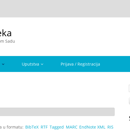
eka
vom Sadu
a
Uputstva
Prijava / Registracija
ta u formatu:
BibTeX
RTF
Tagged
MARC
EndNote XML
RIS