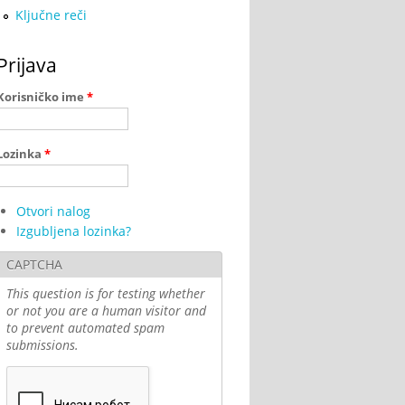
Ključne reči
Prijava
Korisničko ime
*
Lozinka
*
Otvori nalog
Izgubljena lozinka?
CAPTCHA
This question is for testing whether
or not you are a human visitor and
to prevent automated spam
submissions.