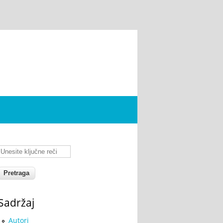
Unesite ključne reči
Sadržaj
Autori