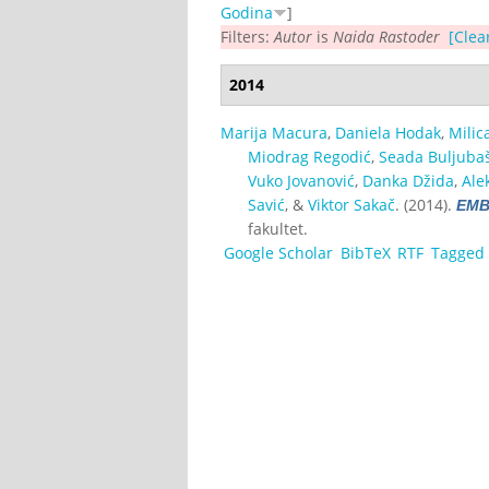
Godina
]
Filters:
Autor
is
Naida Rastoder
[Clear
2014
Marija Macura
,
Daniela Hodak
,
Milic
Miodrag Regodić
,
Seada Buljubaš
Vuko Jovanović
,
Danka Džida
,
Ale
Savić
, &
Viktor Sakač
. (2014).
EMB
fakultet.
Google Scholar
BibTeX
RTF
Tagged