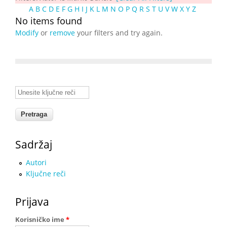
A
B
C
D
E
F
G
H
I
J
K
L
M
N
O
P
Q
R
S
T
U
V
W
X
Y
Z
No items found
Modify
or
remove
your filters and try again.
Unesite ključne reči
Sadržaj
Autori
Ključne reči
Prijava
Korisničko ime
*