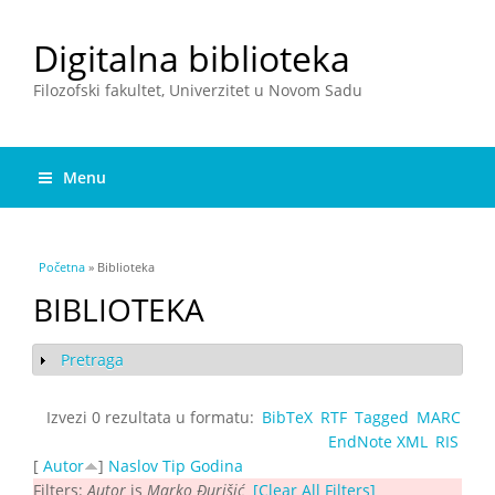
Digitalna biblioteka
Filozofski fakultet, Univerzitet u Novom Sadu
Menu
You are here
Početna
» Biblioteka
BIBLIOTEKA
Pretraga
Show
Izvezi 0 rezultata u formatu:
BibTeX
RTF
Tagged
MARC
EndNote XML
RIS
[
Autor
]
Naslov
Tip
Godina
Filters:
Autor
is
Marko Đurišić
[Clear All Filters]