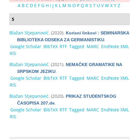
A
B
C
D
E
F
G
H
I
J
K
L
M
N
O
P
Q
R
S
T
U
V
W
X
Y
Z
S
Blažan Stjepanović
. (2020).
Korisni linkovi : SEMINARSKA
.
BIBLIOTEKA ODSEKA ZA GERMANISTIKU
Google Scholar
BibTeX
RTF
Tagged
MARC
EndNote XML
RIS
Blažan Stjepanović
. (2021).
NEMAČKE GRAMATIKE NA
.
SRPSKOM JEZIKU
Google Scholar
BibTeX
RTF
Tagged
MARC
EndNote XML
RIS
Blažan Stjepanović
. (2020).
PRIKАZ SТUDЕNТSKОG
.
ČАSОPISА 207.de
Google Scholar
BibTeX
RTF
Tagged
MARC
EndNote XML
RIS