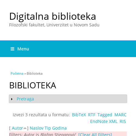
Digitalna biblioteka
Filozofski fakultet, Univerzitet u Novom Sadu
Menu
You are here
Početna
» Biblioteka
BIBLIOTEKA
Pretraga
Show
Izvezi 3 rezultata u formatu:
BibTeX
RTF
Tagged
MARC
EndNote XML
RIS
[
Autor
]
Naslov
Tip
Godina
Filters:
Autor
is
Blažan Stjepanović
[Clear All Filters]