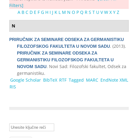
Filters]
A
B
C
D
E
F
G
H
I
J
K
L
M
N
O
P
Q
R
S
T
U
V
W
X
Y
Z
N
PRIRUČNIK ZA SEMINARE ODSEKA ZA GERMANISTIKU
. (2013).
FILOZOFSKOG FAKULTETA U NOVOM SADU
PRIRUČNIK ZA SEMINARE ODSEKA ZA
GERMANISTIKU FILOZOFSKOG FAKULTETA U
. Novi Sad: Filozofski fakultet, Odsek za
NOVOM SADU
germanistiku.
Google Scholar
BibTeX
RTF
Tagged
MARC
EndNote XML
RIS
Unesite ključne reči