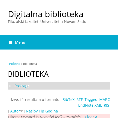
Digitalna biblioteka
Filozofski fakultet, Univerzitet u Novom Sadu
Menu
You are here
Početna
» Biblioteka
BIBLIOTEKA
Pretraga
Show
Izvezi 1 rezultata u formatu:
BibTeX
RTF
Tagged
MARC
EndNote XML
RIS
[
Autor
]
Naslov
Tip
Godina
Filters:
Keyword
is
Nemački jezik - Priručnici
[Clear All