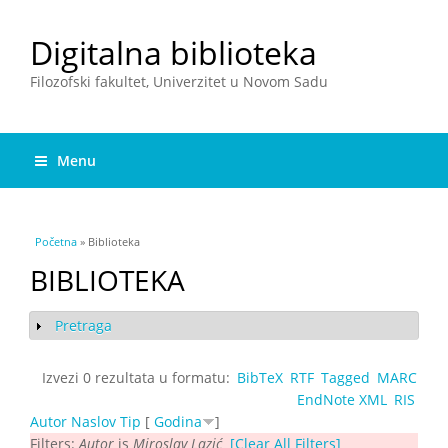
Digitalna biblioteka
Filozofski fakultet, Univerzitet u Novom Sadu
Menu
You are here
Početna
» Biblioteka
BIBLIOTEKA
Pretraga
Show
Izvezi 0 rezultata u formatu:
BibTeX
RTF
Tagged
MARC
EndNote XML
RIS
Autor
Naslov
Tip
[
Godina
]
Filters:
Autor
is
Miroslav Lazić
[Clear All Filters]