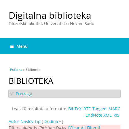
Digitalna biblioteka
Filozofski fakultet, Univerzitet u Novom Sadu
Menu
You are here
Početna
» Biblioteka
BIBLIOTEKA
Pretraga
Show
Izvezi 0 rezultata u formatu:
BibTeX
RTF
Tagged
MARC
EndNote XML
RIS
Autor
Naslov
Tip
[
Godina
]
Filters:
Autor
is
Christian Fuchs
[Clear All Filters]