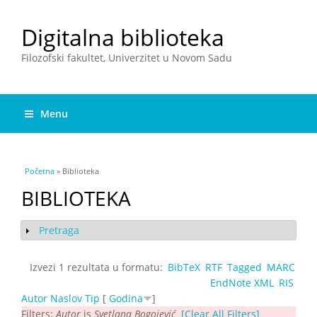
Digitalna biblioteka
Filozofski fakultet, Univerzitet u Novom Sadu
Menu
You are here
Početna
» Biblioteka
BIBLIOTEKA
Pretraga
Show
Izvezi 1 rezultata u formatu:
BibTeX
RTF
Tagged
MARC
EndNote XML
RIS
Autor
Naslov
Tip
[
Godina
]
Filters:
Autor
is
Svetlana Bogojević
[Clear All Filters]