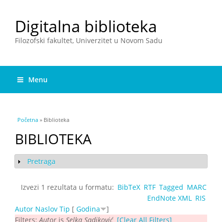
Digitalna biblioteka
Filozofski fakultet, Univerzitet u Novom Sadu
Menu
You are here
Početna
» Biblioteka
BIBLIOTEKA
Pretraga
Show
Izvezi 1 rezultata u formatu:
BibTeX
RTF
Tagged
MARC
EndNote XML
RIS
Autor
Naslov
Tip
[
Godina
]
Filters:
Autor
is
Selka Sadiković
[Clear All Filters]