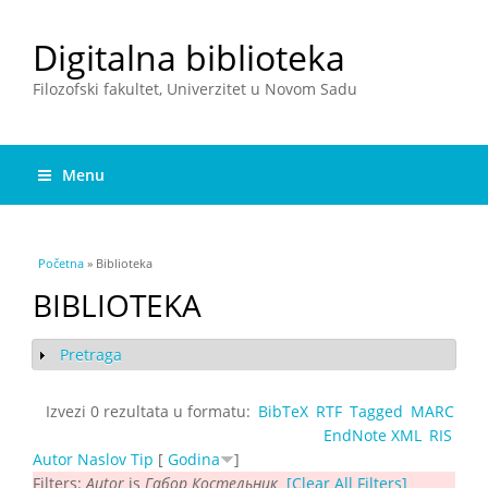
Digitalna biblioteka
Filozofski fakultet, Univerzitet u Novom Sadu
Menu
You are here
Početna
» Biblioteka
BIBLIOTEKA
Pretraga
Show
Izvezi 0 rezultata u formatu:
BibTeX
RTF
Tagged
MARC
EndNote XML
RIS
Autor
Naslov
Tip
[
Godina
]
Filters:
Autor
is
Габор Костельник
[Clear All Filters]