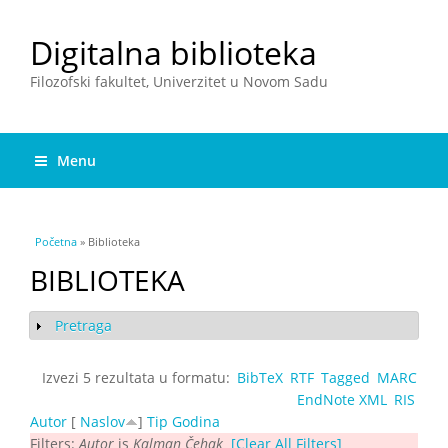
Digitalna biblioteka
Filozofski fakultet, Univerzitet u Novom Sadu
Menu
You are here
Početna
» Biblioteka
BIBLIOTEKA
Pretraga
Show
Izvezi 5 rezultata u formatu:
BibTeX
RTF
Tagged
MARC
EndNote XML
RIS
Autor
[
Naslov
]
Tip
Godina
Filters:
Autor
is
Kalman Čehak
[Clear All Filters]