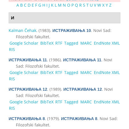
A
B
C
D
E
F
G
H
I
J
K
L
M
N
O
P
Q
R
S
T
U
V
W
X
Y
Z
И
Kalman Čehak
. (1983).
. Novi Sad:
ИСТРАЖИВАЊА 10
Filozofski fakultet.
Google Scholar
BibTeX
RTF
Tagged
MARC
EndNote XML
RIS
. (1986).
. Novi
ИСТРАЖИВАЊА 11
ИСТРАЖИВАЊА 11
Sad: Filozofski fakultet.
Google Scholar
BibTeX
RTF
Tagged
MARC
EndNote XML
RIS
. (1989).
. Novi
ИСТРАЖИВАЊА 12
ИСТРАЖИВАЊА 12
Sad: Filozofski fakultet.
Google Scholar
BibTeX
RTF
Tagged
MARC
EndNote XML
RIS
. (1979).
. Novi Sad:
ИСТРАЖИВАЊА 8
ИСТРАЖИВАЊА 8
Filozofski fakultet.