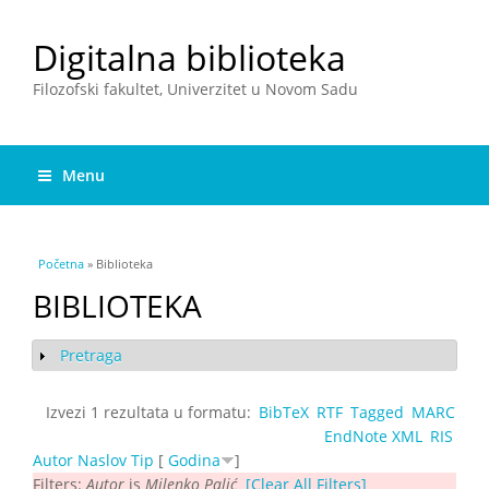
Digitalna biblioteka
Filozofski fakultet, Univerzitet u Novom Sadu
Menu
You are here
Početna
» Biblioteka
BIBLIOTEKA
Pretraga
Show
Izvezi 1 rezultata u formatu:
BibTeX
RTF
Tagged
MARC
EndNote XML
RIS
Autor
Naslov
Tip
[
Godina
]
Filters:
Autor
is
Milenko Palić
[Clear All Filters]