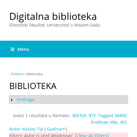
Digitalna biblioteka
Filozofski fakultet, Univerzitet u Novom Sadu
Menu
You are here
Početna
» Biblioteka
BIBLIOTEKA
Pretraga
Show
Izvezi 1 rezultata u formatu:
BibTeX
RTF
Tagged
MARC
EndNote XML
RIS
Autor
Naslov
Tip
[
Godina
]
Filters:
Autor
is
Uroš Mladenović
[Clear All Filters]