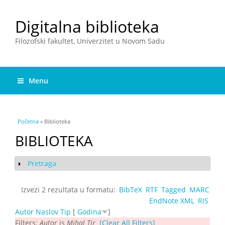
Digitalna biblioteka
Filozofski fakultet, Univerzitet u Novom Sadu
Menu
You are here
Početna
» Biblioteka
BIBLIOTEKA
Pretraga
Show
Izvezi 2 rezultata u formatu:
BibTeX
RTF
Tagged
MARC
EndNote XML
RIS
Autor
Naslov
Tip
[
Godina
]
Filters:
Autor
is
Mihal Tir
[Clear All Filters]